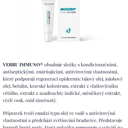
VERRU
IMMUNO
® obsahuje složky s kondicionačními,
antiseptickými, zmírňujícími, antivirovými vlastnostmi,
které podporují regeneraci epidermis: tújový olej, jojobový
olej, betulin, kravské kolostrum, extrakt z vlaštovičníku
většího, extrakt z azadirachty indické, měsíčkový extrakt,
včelí vosk, oxid zinečnatý.
Přípravek tvoří emulzi typu olej ve vodě s antivirovými
vlastnostmi a předchází zvětšování bradavice. Představuje
formuli husté pasty, která pokožku regeneruje a vytváří na