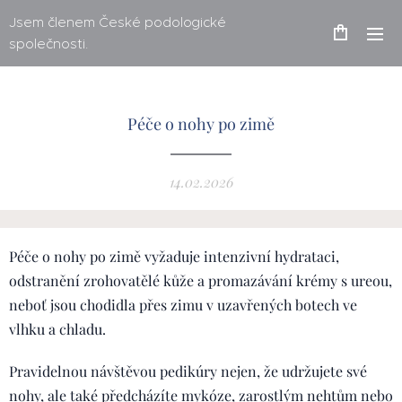
Jsem členem České podologické
společnosti.
Péče o nohy po zimě
14.02.2026
Péče o nohy po zimě vyžaduje intenzivní hydrataci,
odstranění zrohovatělé kůže a promazávání krémy s ureou,
neboť jsou chodidla přes zimu v uzavřených botech ve
vlhku a chladu.
Pravidelnou návštěvou pedikúry nejen, že udržujete své
nohy, ale také předcházíte mykóze, zarostlým nehtům nebo